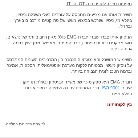
תקיפות סייבר לסביבות ה OT וה- IT.
השירות אותו אנו מציעים מתבסס על עובדים בעלי השכלה וניסיון
בינלאומי, ניסיון שנרכש בביצוע מעשי של פרויקטים מורכבים בארץ
ובחו”ל.
הניסיון אותו צברו עובדי חברת EMG כולל מגוון רחב ביותר של נושאים,
סוגי מתקנים ובעיות לפתרון, דבר המייחד ומאפשר מתן יעוץ ברמה
גבוהה ביותר.
השימוש המושכל והאינטגרציה הנכונה בין המרכיבים השונים המתבסס
על ניסיון מעשי, מבטיחה ללקוח מערכת אופטימאלית, חסכונית, אמינה
וברמה הטכנולוגית הגבוהה ביותר.
חברת EMG היא
ספק מוכר של משרד הביטחון
ובעלת תו תקן
איכות
ISO 9001
, דבר המבטיח עבודה ועמידה בתקני איכות
בינלאומיים.
בין לקוחותינו
לרשימת הלקוחות המלאה